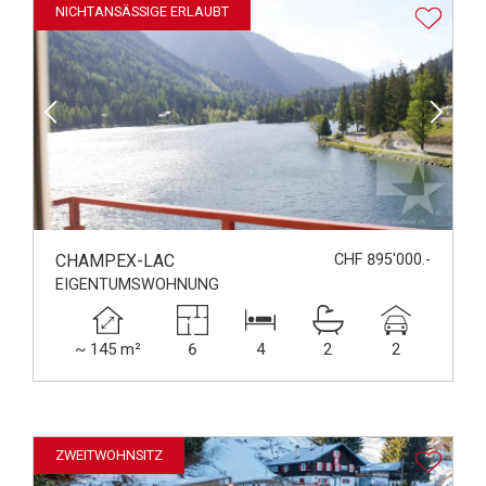
NICHTANSÄSSIGE ERLAUBT
CHAMPEX-LAC
CHF 895'000.-
EIGENTUMSWOHNUNG
~ 145 m²
6
4
2
2
ZWEITWOHNSITZ