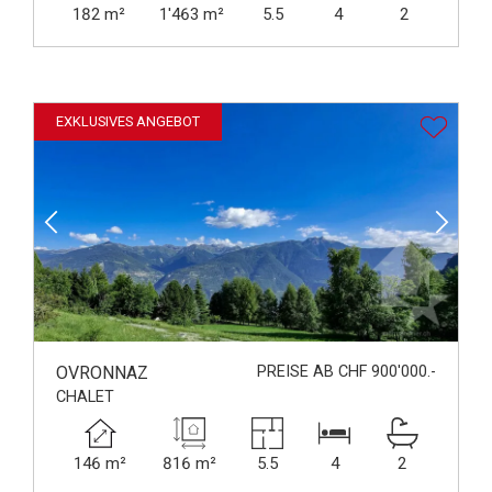
182 m²
1'463 m²
5.5
4
2
EXKLUSIVES ANGEBOT
OVRONNAZ
PREISE AB CHF 900'000.-
CHALET
146 m²
816 m²
5.5
4
2