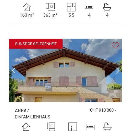
163 m²
363 m²
5.5
4
4
GÜNSTIGE GELEGENHEIT
ARBAZ
CHF 910'000.-
EINFAMILIENHAUS