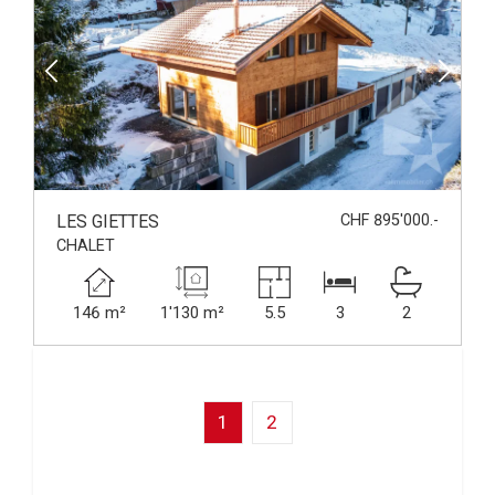
LES GIETTES
CHF 895'000.-
CHALET
146 m²
1'130 m²
5.5
3
2
1
2