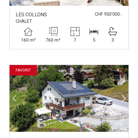
LES COLLONS
CHF 950'000.-
CHALET
160 m²
760 m²
7
5
3
FAVORIT