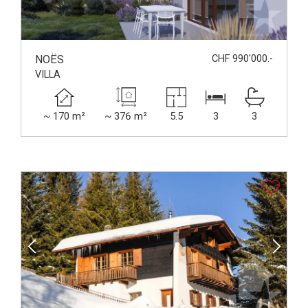
NOËS
CHF 990'000.-
VILLA
~ 170 m²
~ 376 m²
5.5
3
3