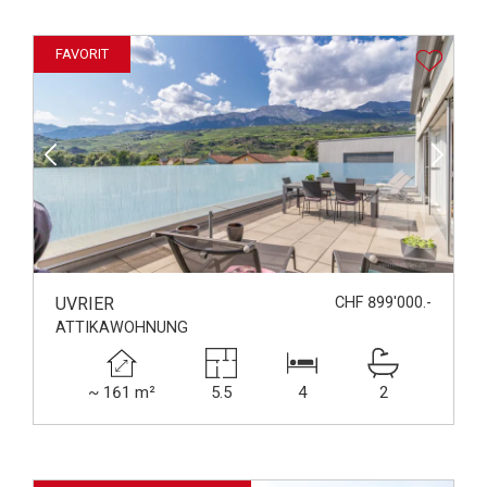
FAVORIT
UVRIER
CHF 899'000.-
ATTIKAWOHNUNG
~ 161 m²
5.5
4
2