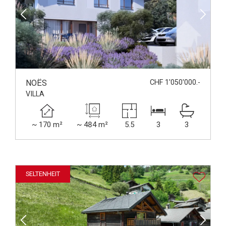
NOËS
CHF 1'050'000.-
VILLA
~ 170 m²
~ 484 m²
5.5
3
3
SELTENHEIT