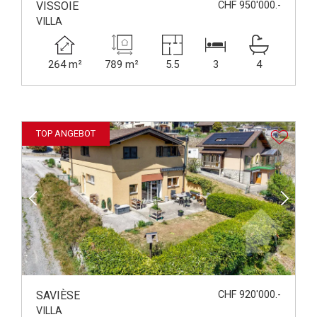
VISSOIE
CHF 950'000.-
VILLA
264 m²
789 m²
5.5
3
4
TOP ANGEBOT
SAVIÈSE
CHF 920'000.-
VILLA