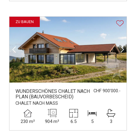
ZU BAUEN
WUNDERSCHÖNES CHALET NACH
CHF 900'000.-
PLAN (BAUVORBESCHEID)
CHALET NACH MASS
230 m²
904 m²
6.5
5
3