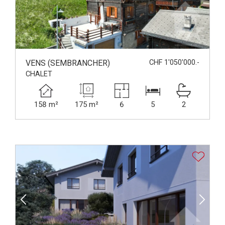
VENS (SEMBRANCHER)
CHF 1'050'000.-
CHALET
158 m²
175 m²
6
5
2