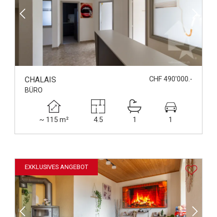
CHALAIS
CHF 490'000.-
BÜRO
~ 115 m²
4.5
1
1
EXKLUSIVES ANGEBOT