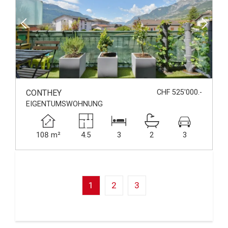
CONTHEY
CHF 525'000.-
EIGENTUMSWOHNUNG
108 m²
4.5
3
2
3
1
2
3