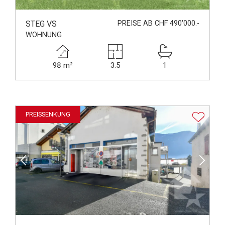
STEG VS
PREISE AB CHF 490'000.-
WOHNUNG
98 m²
3.5
1
PREISSENKUNG