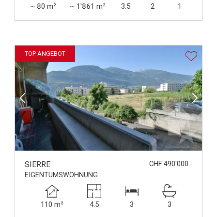
~ 80 m²
~ 1'861 m²
3.5
2
1
TOP ANGEBOT
SIERRE
CHF 490'000.-
EIGENTUMSWOHNUNG
110 m²
4.5
3
3