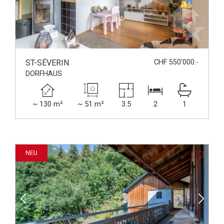
ST-SÉVERIN
CHF 550'000.-
DORFHAUS
~ 130 m²
~ 51 m²
3.5
2
1
NEU