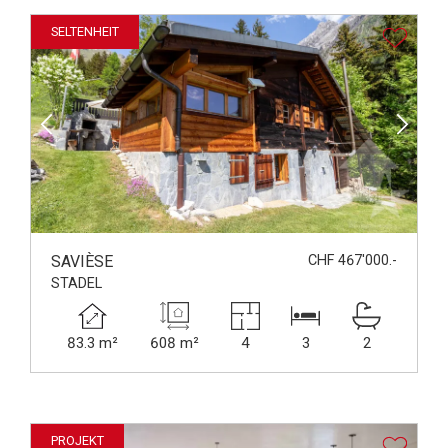
SELTENHEIT
SAVIÈSE
CHF 467'000.-
STADEL
83.3 m²
608 m²
4
3
2
PROJEKT