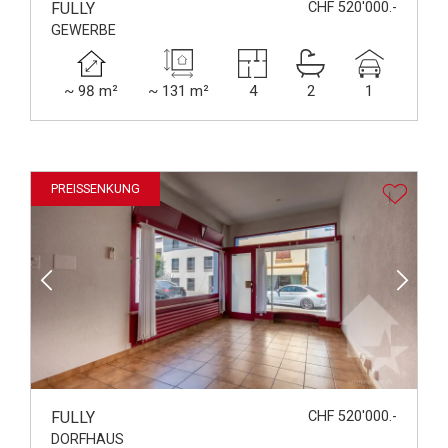
FULLY
CHF 520'000.-
GEWERBE
~ 98 m²
~ 131 m²
4
2
1
PREISSENKUNG
FULLY
CHF 520'000.-
DORFHAUS