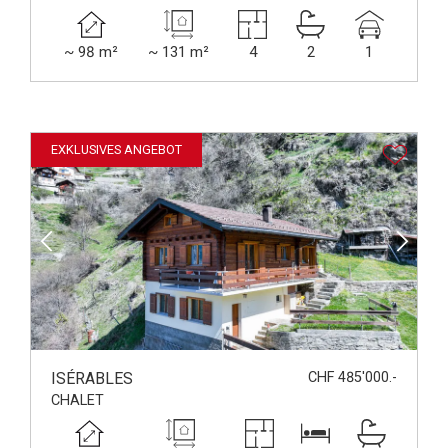
~ 98 m²
~ 131 m²
4
2
1
EXKLUSIVES ANGEBOT
ISÉRABLES
CHF 485'000.-
CHALET