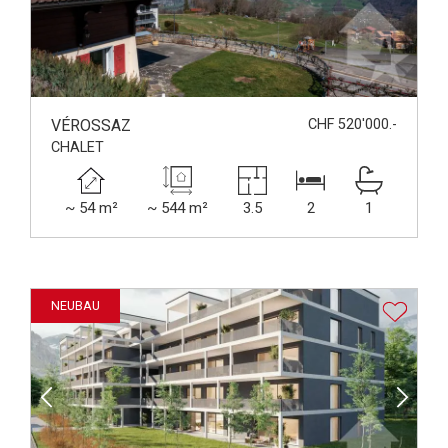
VÉROSSAZ
CHF 520'000.-
CHALET
~ 54 m²
~ 544 m²
3.5
2
1
NEUBAU