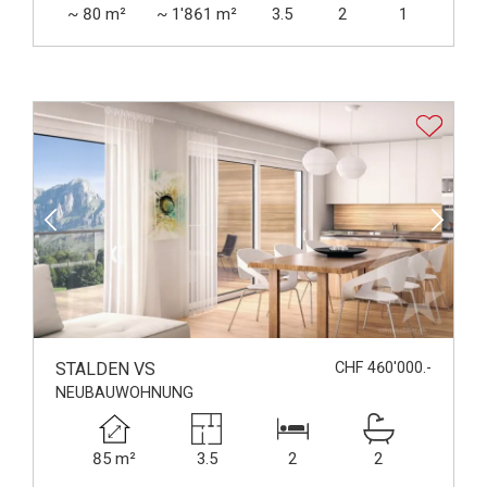
~ 80 m²
~ 1'861 m²
3.5
2
1
STALDEN VS
CHF 460'000.-
NEUBAUWOHNUNG
85 m²
3.5
2
2