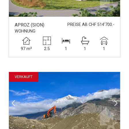
APROZ (SION)
PREISE AB CHF 514'700.-
WOHNUNG
97 m²
2.5
1
1
1
VERKAUFT