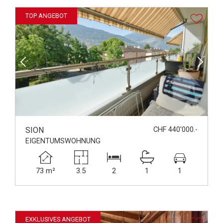
TOP ANGEBOT
SION
CHF 440'000.-
EIGENTUMSWOHNUNG
73 m²
3.5
2
1
1
EXKLUSIVES ANGEBOT