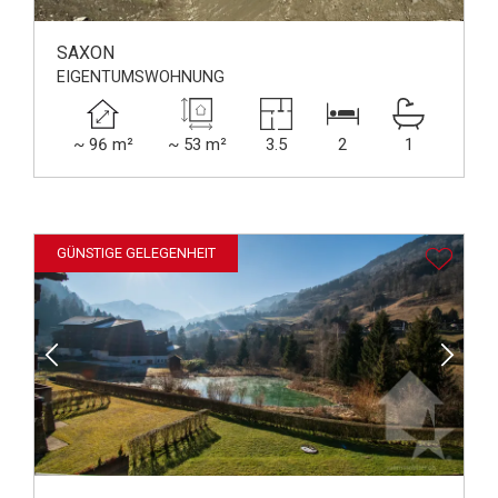
SAXON
EIGENTUMSWOHNUNG
~ 96 m²
~ 53 m²
3.5
2
1
GÜNSTIGE GELEGENHEIT