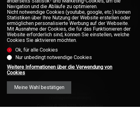
anderseits Statistik- und Marketing-Cookies, um die
TEAM
Navigation und die Abläufe zu optimieren.
Nicht notwendige Cookies (youtube, google, etc.) können
ÜBER UNS
Verpassen Sie keine Objekte,
Statistiken über Ihre Nutzung der Website erstellen oder
melden Sie sich kostenlos an.
GAZETTE
ermöglichen personalisierte Werbung auf der Webseite.
Mit Ausnahme der Cookies, die für das Funktionieren der
Newsletter
KONTAKT
Website erforderlich sind, können Sie einstellen, welche
Cookies Sie aktivieren möchten.
Ok, für alle Cookies
Nur unbedingt notwendige Cookies
Weitere Informationen über die Verwendung von
Cookies
Meine Wahl bestätigen
Angaben ohne Gewähr
(Vertragsinformationen)
Copyright © 2008-2025 - Valimmobilier
AG - Alle Rechte vorbehalten ·
Datenschutz
·
Immobilien im Wallis
(Schweiz)
·
Immobilien
·
Wallis
·
Anmelden
Valimmobilier®, Walimmobilien® und
ihre Logos sind geschützte Marken.
Ihr Partner in allen Immobilienfragen im
Wallis (Schweiz).