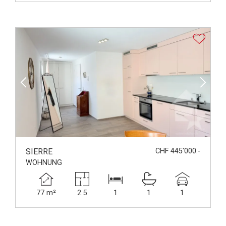
SIERRE
CHF 445'000.-
WOHNUNG
77 m²
2.5
1
1
1