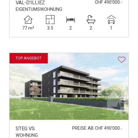
VAL-D'ILLIEZ
CHF 490'000.-
EIGENTUMSWOHNUNG
77 m²
3.5
2
2
1
TOP ANGEBOT
STEG VS
PREISE AB CHF 490'000.-
WOHNUNG