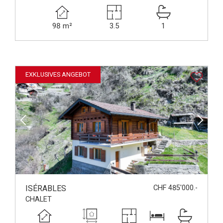
98 m²
3.5
1
EXKLUSIVES ANGEBOT
ISÉRABLES
CHF 485'000.-
CHALET