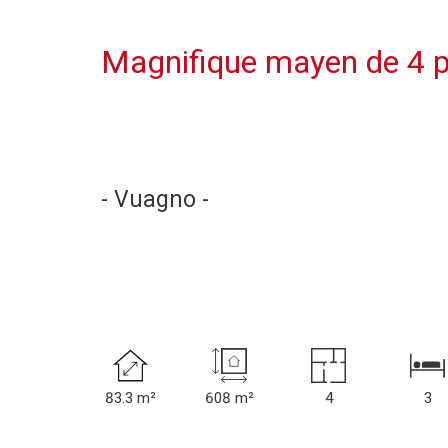
Magnifique mayen de 4 p
- Vuagno -
83.3 m²
608 m²
4
3