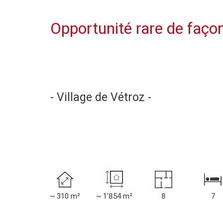
Opportunité rare de façon
- Village de Vétroz -
~ 310 m²
~ 1'854 m²
8
7