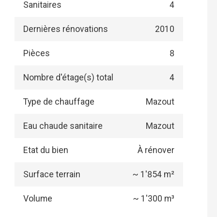
Sanitaires
4
Dernières rénovations
2010
Pièces
8
Nombre d'étage(s) total
4
Type de chauffage
Mazout
Eau chaude sanitaire
Mazout
Etat du bien
À rénover
Surface terrain
~ 1'854 m²
Volume
~ 1'300 m³