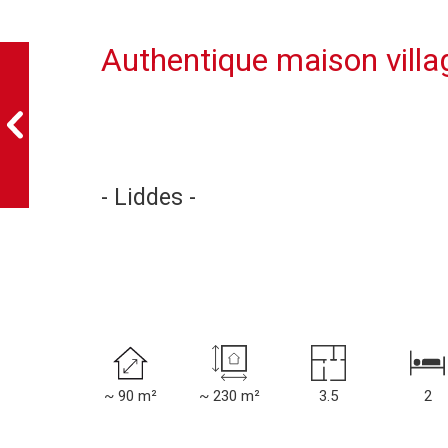
Authentique maison vill
- Liddes -
~ 90 m²
~ 230 m²
3.5
2