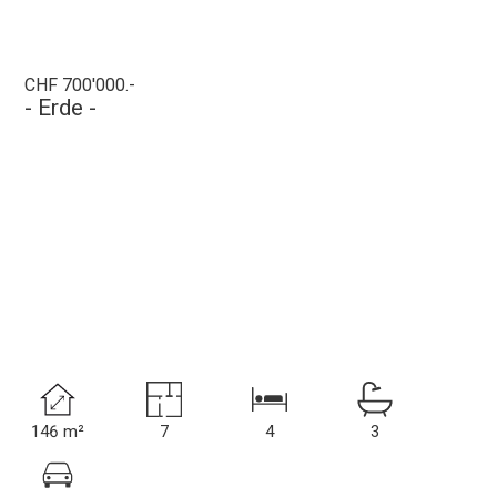
CHF 700'000.-
- Erde -
146 m²
7
4
3