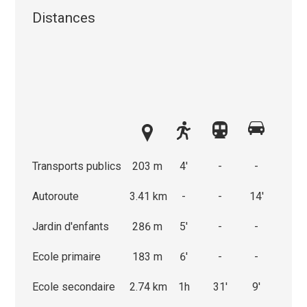
Distances
Transports publics
203 m
4'
-
-
Autoroute
3.41 km
-
-
14'
Jardin d'enfants
286 m
5'
-
-
Ecole primaire
183 m
6'
-
-
Ecole secondaire
2.74 km
1h
31'
9'