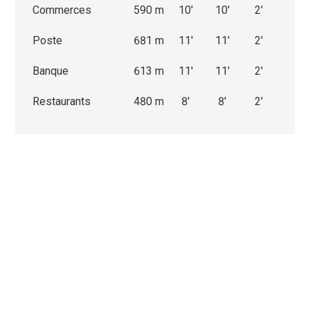
Commerces
590 m
10'
10'
2'
Poste
681 m
11'
11'
2'
Banque
613 m
11'
11'
2'
Restaurants
480 m
8'
8'
2'