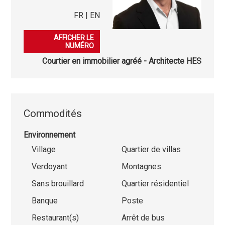
FR | EN
079 936 71 28
AFFICHER LE
NUMÉRO
Courtier en immobilier agréé - Architecte HES
Commodités
Environnement
Village
Quartier de villas
Verdoyant
Montagnes
Sans brouillard
Quartier résidentiel
Banque
Poste
Restaurant(s)
Arrêt de bus