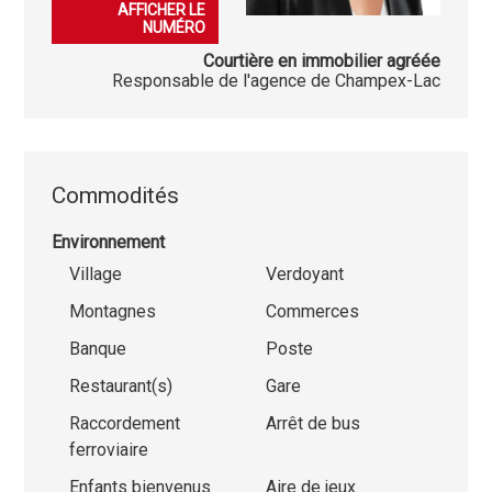
079 406 52 81
AFFICHER LE
NUMÉRO
Courtière en immobilier agréée
Responsable de l'agence de Champex-Lac
Commodités
Environnement
Village
Verdoyant
Montagnes
Commerces
Banque
Poste
Restaurant(s)
Gare
Raccordement
Arrêt de bus
ferroviaire
Enfants bienvenus
Aire de jeux