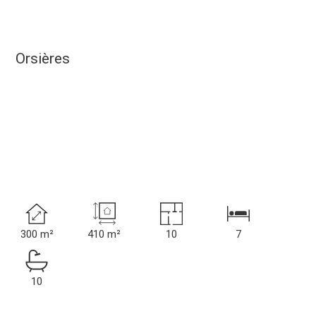
Orsières
300 m²
410 m²
10
7
10