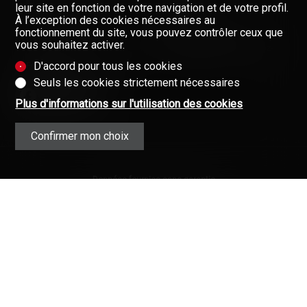
NOS COURTIERS
leur site en fonction de votre navigation et de votre profil.
À l’exception des cookies nécessaires au
À PROPOS DE NOUS
fonctionnement du site, vous pouvez contrôler ceux que
vous souhaitez activer.
GAZETTE
Restez informés, enregistrez-
vous à notre newsletter
D'accord pour tous les cookies
FORMULAIRE DE CONTACT
Newsletter
Seuls les cookies strictement nécessaires
Plus d'informations sur l'utilisation des cookies
Confirmer mon choix
Données fournies sans garantie
(Mentions contractuelles)
Copyright © 2008-2025 - Valimmobilier
SA - Tous droits réservés ·
Mentions
légales
·
L’immobilier en Valais (Suisse)
·
Immobilier
·
Valais
·
Connexion
Valimmobilier®, Walimmobilien® et
leurs logos sont des marques
protégées.
Votre partenaire pour toutes vos affaires
immobilières en Valais.