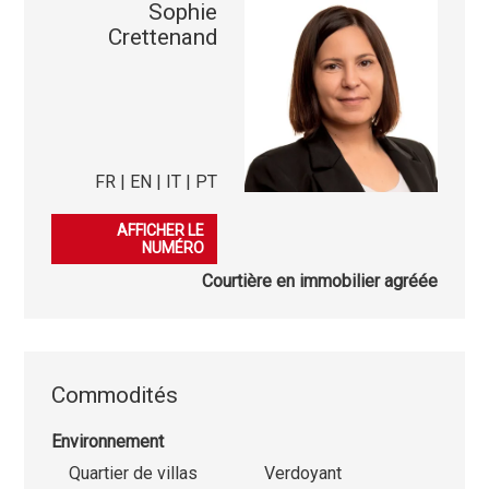
Sophie
Crettenand
FR | EN | IT | PT
079 585 78 56
AFFICHER LE
NUMÉRO
Courtière en immobilier agréée
Commodités
Environnement
Quartier de villas
Verdoyant