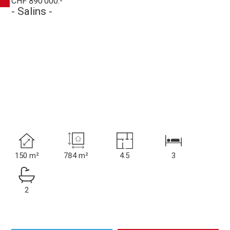
CHF 890'000.-
- Salins -
150 m²
784 m²
4.5
3
2