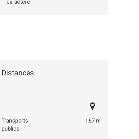
caractère
Distances
Transports
167 m
publics