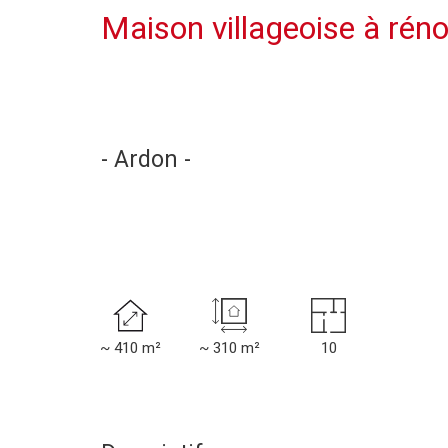
Maison villageoise à rén
- Ardon -
~ 410 m²
~ 310 m²
10