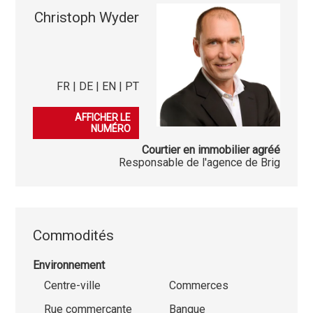
Christoph Wyder
FR | DE | EN | PT
079 905 52 53
AFFICHER LE
NUMÉRO
Courtier en immobilier agréé
Responsable de l'agence de Brig
Commodités
Environnement
Centre-ville
Commerces
Rue commerçante
Banque