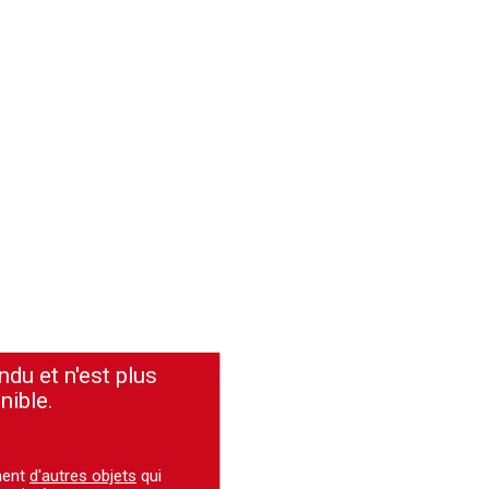
ndu et n'est plus
nible.
ment
d'autres objets
qui