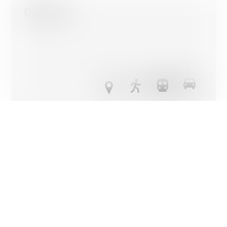
vous pouvez contrôler ceux que vous souhaitez activer.
Distances
D'accord pour tous les cookies
Seuls les cookies strictement nécessaires
Plus d'informations sur l'utilisation des cookies
Confirmer mon choix
Transports publics
1.5 km
20'
20'
3'
Ecole primaire
1.25 km
35'
35'
5'
Commerces
854 m
53'
57'
7'
Restaurants
813 m
1h13
45'
7'