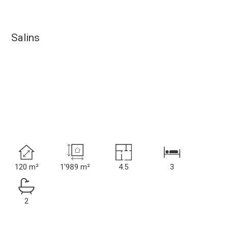
Salins
120 m²
1'989 m²
4.5
3
2