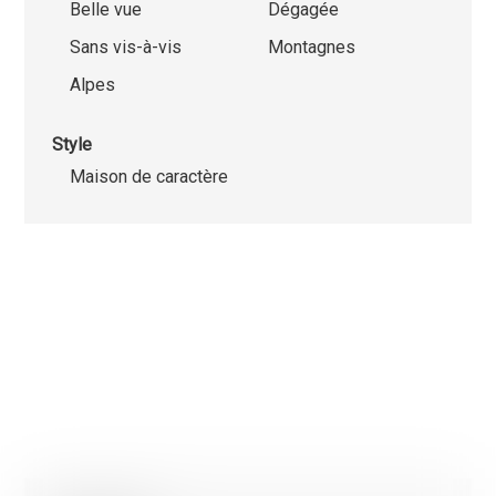
Belle vue
Dégagée
Sans vis-à-vis
Montagnes
Alpes
Style
Maison de caractère
Nous utilisons des cookies strictement nécessaires au
fonctionnement de ce site internet, des cookies statistique
cookies marketing afin d'optimiser la navigation et les parco
Les cookies non-nécessaires (youtube, google, etc..) perme
générer des données statistiques sur la façon dont vous util
site ou encore des cookies permettant d’afficher des publici
personnalisées sur leur site en fonction de votre navigation 
votre profil.
À l’exception des cookies nécessaires au fonctionnement du