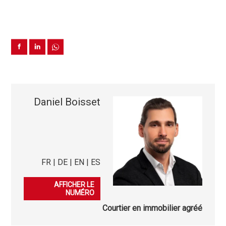
Daniel Boisset
FR | DE | EN | ES
079 396 50 41
AFFICHER LE
NUMÉRO
Courtier en immobilier agréé