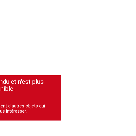
ndu et n'est plus
nible.
ment
d'autres objets
qui
us intéresser.