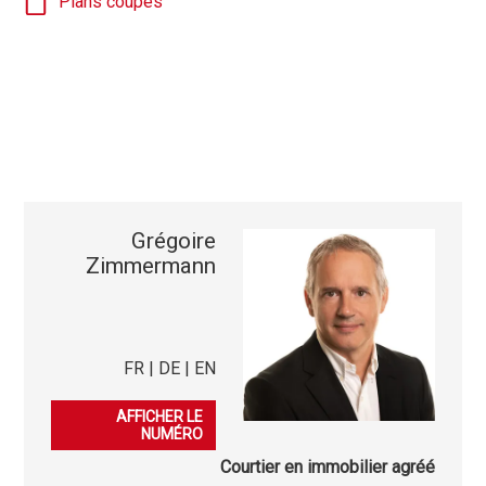
Plans coupes
Grégoire
Zimmermann
FR | DE | EN
079 276 23 45
AFFICHER LE
NUMÉRO
Courtier en immobilier agréé