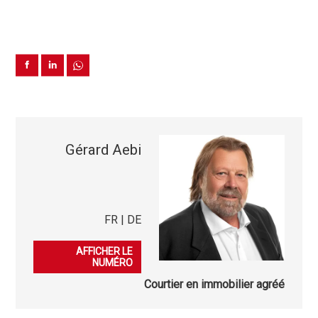
Gérard Aebi
FR | DE
079 701 32 58
AFFICHER LE
NUMÉRO
Courtier en immobilier agréé