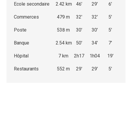
Ecole secondaire
2.42 km
46'
29'
6'
Commerces
479 m
32'
32'
5'
Poste
538 m
30'
30'
5'
Banque
2.54 km
50'
34'
7'
Hôpital
7 km
2h17
1h04
19'
Restaurants
552 m
29'
29'
5'