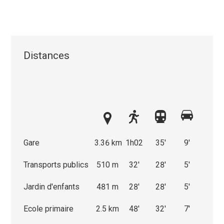
Distances
Gare
3.36 km
1h02
35'
9'
Transports publics
510 m
32'
28'
5'
Jardin d'enfants
481 m
28'
28'
5'
Ecole primaire
2.5 km
48'
32'
7'