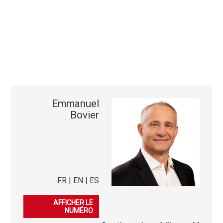
Emmanuel
Bovier
FR | EN | ES
079 225 07 22
AFFICHER LE
NUMÉRO