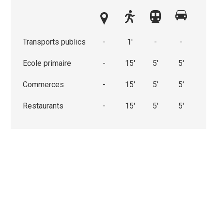
Transports publics
-
1'
-
-
Ecole primaire
-
15'
5'
5'
Commerces
-
15'
5'
5'
Restaurants
-
15'
5'
5'