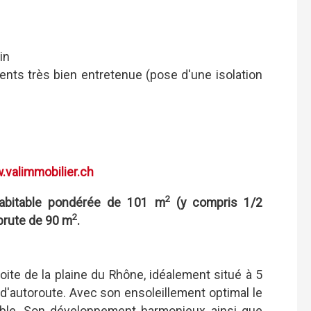
in
nts très bien entretenue (pose d'une isolation
valimmobilier.ch
2
abitable pondérée de 101 m
(y compris 1/2
2
 brute de 90 m
.
droite de la plaine du Rhône, idéalement situé à 5
 d'autoroute. Avec son ensoleillement optimal le
isible. Son développement harmonieux ainsi que