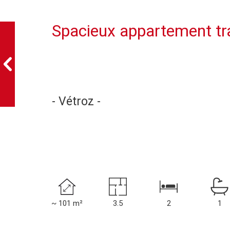
Spacieux appartement tra
- Vétroz -
~ 101 m²
3.5
2
1