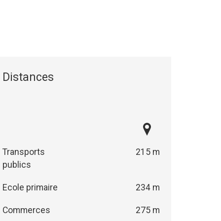
Distances
Transports
215 m
publics
Ecole primaire
234 m
Commerces
275 m