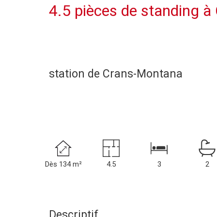
4.5 pièces de standing 
station de Crans-Montana
Dès 134 m²
4.5
3
2
Descriptif