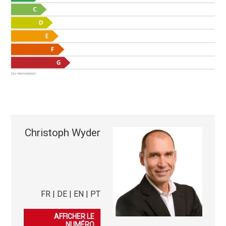
Christoph Wyder
FR | DE | EN | PT
079 905 52 53
AFFICHER LE
NUMÉRO