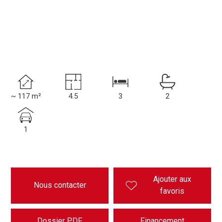
~ 117 m²
4.5
3
2
1
Ajouter aux
Nous contacter
favoris
Dossier PDF
Financement