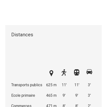
Distances
Transports publics
625 m
11'
11'
3'
Ecole primaire
465 m
9'
9'
3'
Commerces
471 m
8'
8'
2'