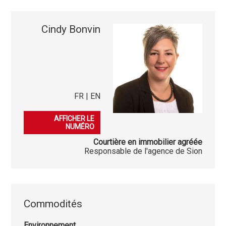
Cindy Bonvin
FR | EN
079 541 03 86
AFFICHER LE
NUMÉRO
Courtière en immobilier agréée
Responsable de l'agence de Sion
Commodités
Environnement