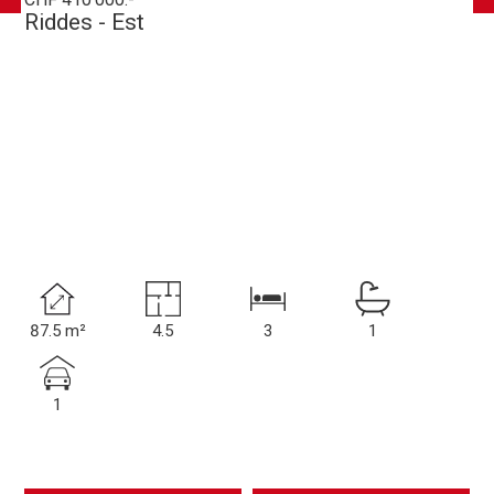
Riddes - Est
87.5 m²
4.5
3
1
1