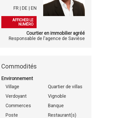
FR | DE | EN
079 253 38 44
AFFICHER LE
NUMÉRO
Courtier en immobilier agréé
Responsable de l'agence de Savièse
Commodités
Environnement
Village
Quartier de villas
Verdoyant
Vignoble
Commerces
Banque
Poste
Restaurant(s)