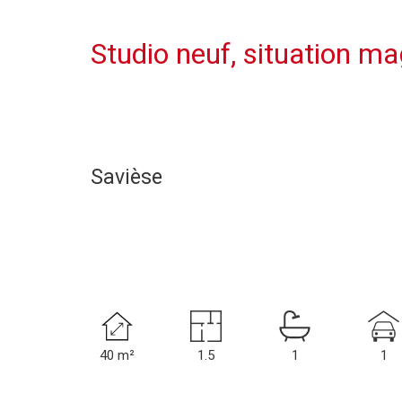
Studio neuf, situation mag
Savièse
40 m²
1.5
1
1