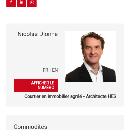
Nicolas Dionne
FR | EN
079 936 71 28
AFFICHER LE
NUMÉRO
Courtier en immobilier agréé - Architecte HES
Commodités