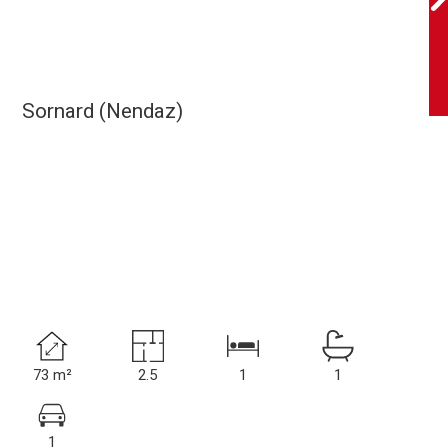
Sornard (Nendaz)
73 m²
2.5
1
1
1