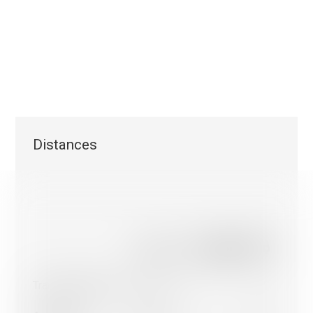
Distances
Nous utilisons des cookies strictement nécessaires au
fonctionnement de ce site internet, des cookies statistique
cookies marketing afin d'optimiser la navigation et les parco
Les cookies non-nécessaires (youtube, google, etc..) perme
générer des données statistiques sur la façon dont vous util
site ou encore des cookies permettant d’afficher des publici
personnalisées sur leur site en fonction de votre navigation 
votre profil.
Transports publics
174 m
4'
-
1'
À l’exception des cookies nécessaires au fonctionnement du
vous pouvez contrôler ceux que vous souhaitez activer.