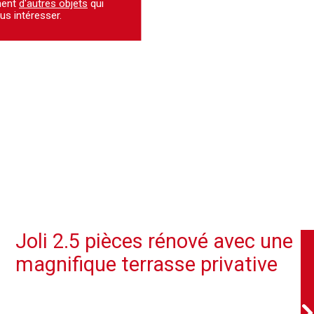
ment
d'autres objets
qui
us intéresser.
Joli 2.5 pièces rénové avec une
magnifique terrasse privative