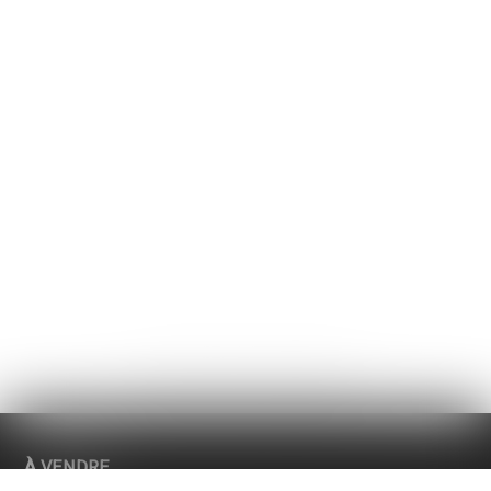
Nous utilisons des cookies strictement nécessaires au
fonctionnement de ce site internet, des cookies statistiques
des cookies marketing afin d'optimiser la navigation et les
parcours.
Les cookies non-nécessaires (youtube, google, etc..)
permettent de générer des données statistiques sur la faço
dont vous utilisez le site ou encore des cookies permettant
d’afficher des publicités personnalisées sur leur site en fonc
de votre navigation et de votre profil.
À l’exception des cookies nécessaires au fonctionnement d
site, vous pouvez contrôler ceux que vous souhaitez activer.
D'accord pour tous les cookies
Seuls les cookies strictement nécessaires
Plus d'informations sur l'utilisation des cookies
Données fournies sans garantie
Confirmer mon choix
À VENDRE