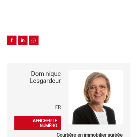
Dominique
Lesgardeur
FR
079 396 49 00
AFFICHER LE
NUMÉRO
Courtière en immobilier agréée