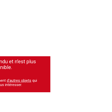
ndu et n'est plus
nible.
ment
d'autres objets
qui
us intéresser.