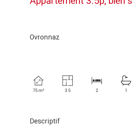
Appartement 3.5p, bien si
Ovronnaz
75 m²
3.5
2
1
Descriptif