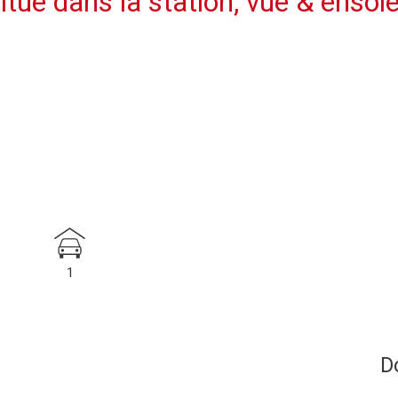
tué dans la station, vue & ensole
1
D