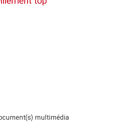
illement top
ocument(s) multimédia