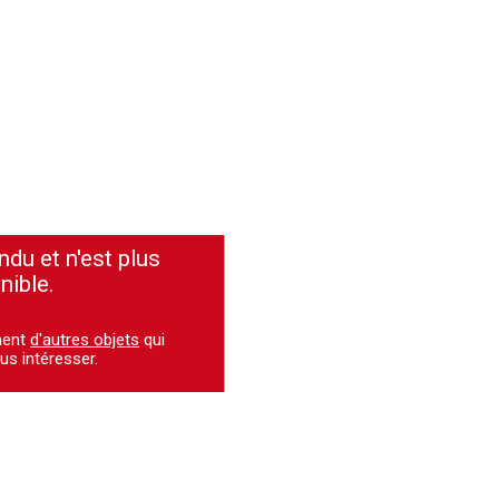
ndu et n'est plus
nible.
ment
d'autres objets
qui
us intéresser.