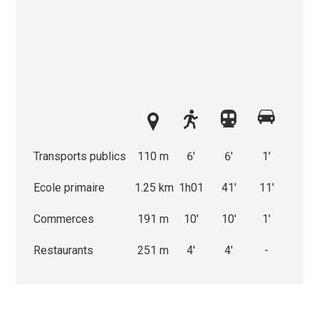
Transports publics
110 m
6'
6'
1'
Ecole primaire
1.25 km
1h01
41'
11'
Commerces
191 m
10'
10'
1'
Restaurants
251 m
4'
4'
-