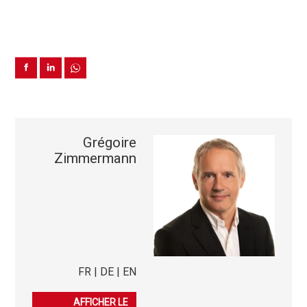
Grégoire
Zimmermann
FR | DE | EN
079 276 23 45
AFFICHER LE