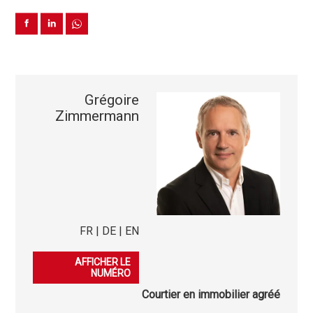
Grégoire
Zimmermann
FR | DE | EN
079 276 23 45
AFFICHER LE
NUMÉRO
Courtier en immobilier agréé