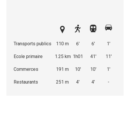
Transports publics
110 m
6'
6'
1'
Ecole primaire
1.25 km
1h01
41'
11'
Commerces
191 m
10'
10'
1'
Restaurants
251 m
4'
4'
-