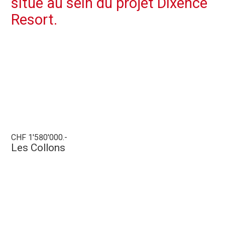
situé au sein du projet Dixence
Resort.
CHF 1'580'000.-
Les Collons