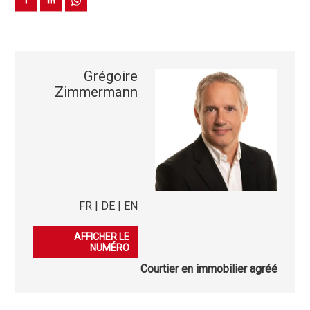
Grégoire
Zimmermann
FR | DE | EN
079 276 23 45
AFFICHER LE
NUMÉRO
Courtier en immobilier agréé