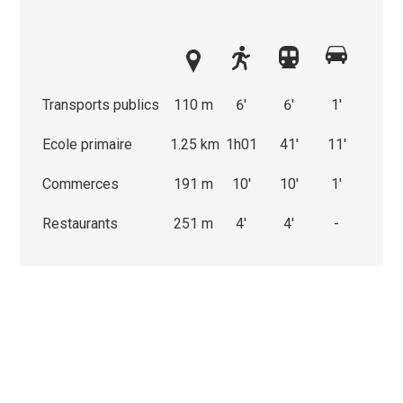
Transports publics
110 m
6'
6'
1'
Ecole primaire
1.25 km
1h01
41'
11'
Commerces
191 m
10'
10'
1'
Restaurants
251 m
4'
4'
-