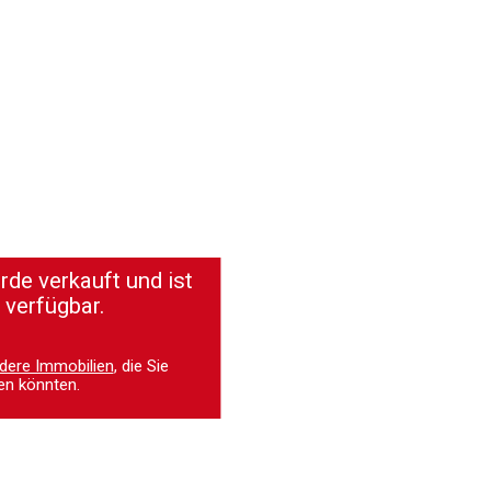
de verkauft und ist
 verfügbar.
dere Immobilien
, die Sie
en könnten.