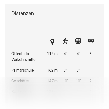
Distanzen
Öffentliche
115 m
4'
4'
3'
Verkehrsmittel
Primarschule
162 m
3'
3'
1'
Geschäfte
147 m
10'
10'
2'
Wir verwenden einerseits Cookies, die für das Funktionieren
dieser Website unbedingt erforderlich und anderseits Statist
Restaurants
128 m
3'
3'
1'
und Marketing-Cookies, um die Navigation und die Abläufe z
optimieren.
Nicht notwendige Cookies (youtube, google, etc.) können
Statistiken über Ihre Nutzung der Website erstellen oder