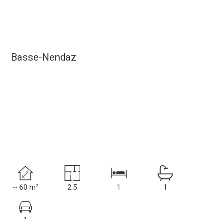
Basse-Nendaz
~ 60 m²
2.5
1
1