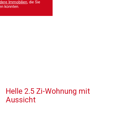
dere Immobilien
, die Sie
en könnten.
Helle 2.5 Zi-Wohnung mit
Aussicht