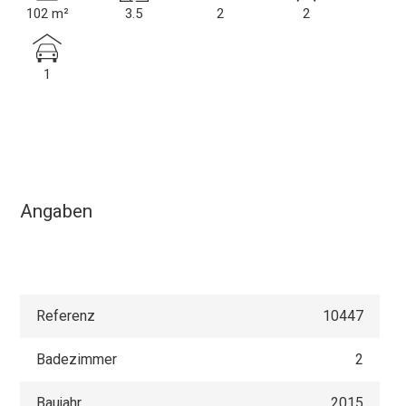
102 m²
3.5
2
2
1
Angaben
Referenz
10447
Badezimmer
2
Baujahr
2015