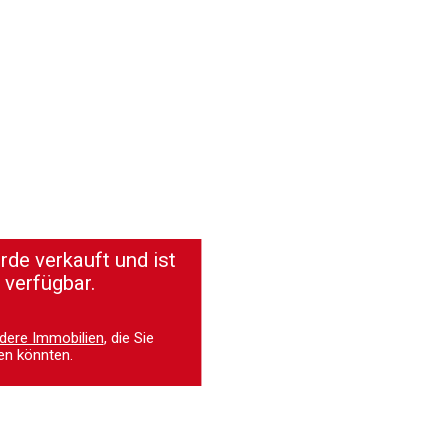
de verkauft und ist
 verfügbar.
dere Immobilien
, die Sie
en könnten.