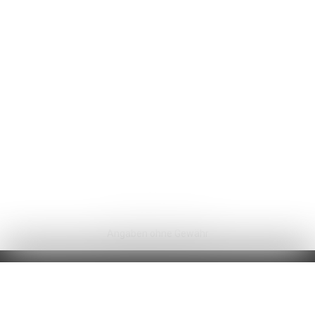
Wir verwenden einerseits Cookies, die für das Funktionieren
dieser Website unbedingt erforderlich und anderseits Statist
und Marketing-Cookies, um die Navigation und die Abläufe z
optimieren.
Nicht notwendige Cookies (youtube, google, etc.) können
Statistiken über Ihre Nutzung der Website erstellen oder
ermöglichen personalisierte Werbung auf der Webseite.
Mit Ausnahme der Cookies, die für das Funktionieren der
Website erforderlich sind, können Sie einstellen, welche
Cookies Sie aktivieren möchten.
Ok, für alle Cookies
Nur unbedingt notwendige Cookies
Weitere Informationen über die Verwendung von Cookies
Meine Wahl bestätigen
Angaben ohne Gewähr
ZU VERKAUFEN