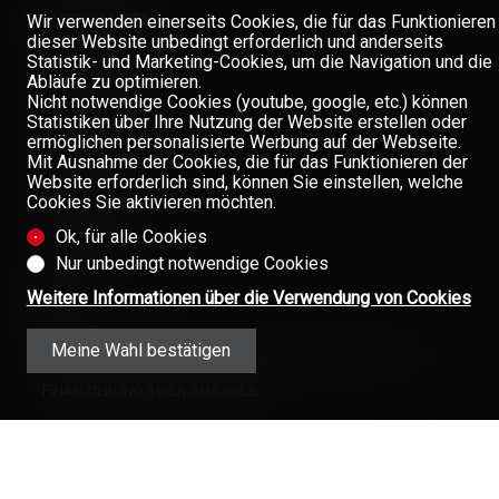
Wir verwenden einerseits Cookies, die für das Funktionieren
ZU VERKAUFEN
dieser Website unbedingt erforderlich und anderseits
Statistik- und Marketing-Cookies, um die Navigation und die
WOHNUNGEN
Abläufe zu optimieren.
Nicht notwendige Cookies (youtube, google, etc.) können
GRUNDSTÜCKE
Statistiken über Ihre Nutzung der Website erstellen oder
ermöglichen personalisierte Werbung auf der Webseite.
GASTGEWERBE
Mit Ausnahme der Cookies, die für das Funktionieren der
PARKPLÄTZE
Website erforderlich sind, können Sie einstellen, welche
Cookies Sie aktivieren möchten.
HÄUSER
Ok, für alle Cookies
GEWERBE/BÜROS
Nur unbedingt notwendige Cookies
Weitere Informationen über die Verwendung von Cookies
INFOS
Meine Wahl bestätigen
EINEN FACHMANN AUS DER IMMOBILIENBRANCHE WÄHLEN
FINANZIERUNG IHRER IMMOBILIE
FIRMA
TEAM