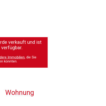
de verkauft und ist
 verfügbar.
dere Immobilien
, die Sie
en könnten.
Wohnung