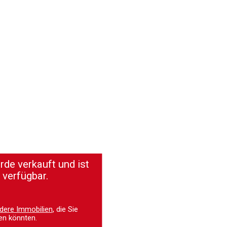
de verkauft und ist
 verfügbar.
dere Immobilien
, die Sie
en könnten.