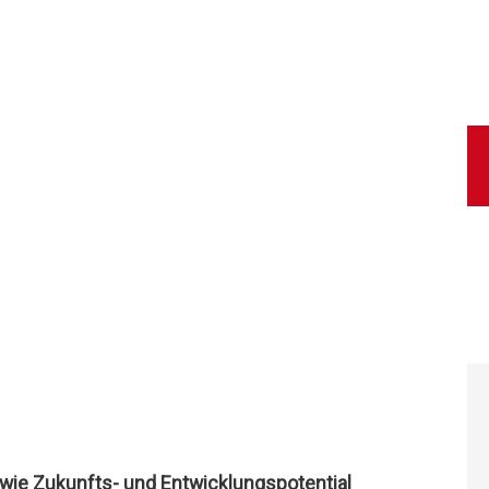
owie Zukunfts- und E
ntwicklungspotential