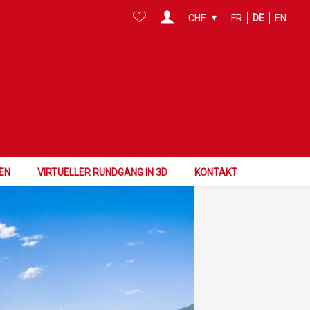
CHF
FR
DE
EN
EN
VIRTUELLER RUNDGANG IN 3D
KONTAKT