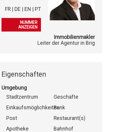
FR | DE | EN | PT
079 905 52 53
NUMMER
ANZEIGEN
Immobilienmakler
Leiter der Agentur in Brig
Eigenschaften
Umgebung
Stadtzentrum
Geschäfte
Einkaufsmöglichkeiten
Bank
Post
Restaurant(s)
Apotheke
Bahnhof