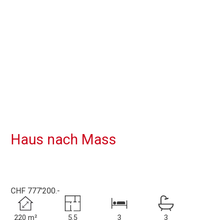
Haus nach Mass
CHF 777'200.-
220 m²
5.5
3
3