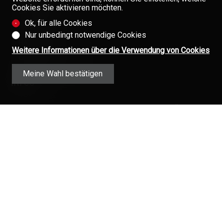
Cookies Sie aktivieren möchten.
GASTGEWERBE
Ok, für alle Cookies
PARKPLÄTZE
Nur unbedingt notwendige Cookies
HÄUSER
Weitere Informationen über die Verwendung von Cookies
GEWERBE/BÜROS
Meine Wahl bestätigen
INFOS
EINEN FACHMANN AUS DER IMMOBILIENBRANCHE WÄHLEN
FINANZIERUNG IHRER IMMOBILIE
FIRMA
TEAM
ÜBER UNS
Verpassen Sie keine Objekte,
GAZETTE
melden Sie sich kostenlos an.
KONTAKT