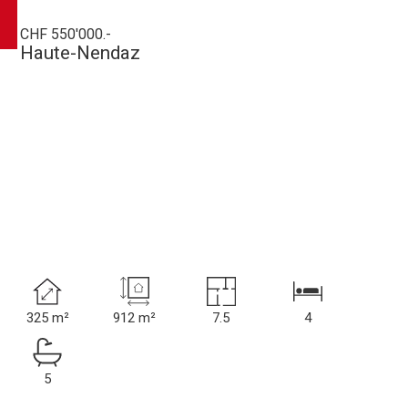
CHF 550'000.-
Haute-Nendaz
325 m²
912 m²
7.5
4
5