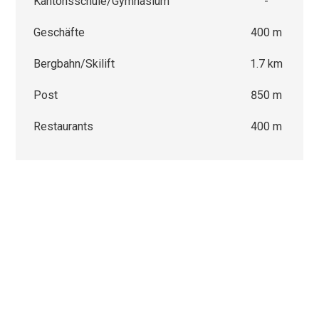
Kantonsschule/Gymnasium
-
Geschäfte
400 m
Bergbahn/Skilift
1.7 km
Post
850 m
Restaurants
400 m