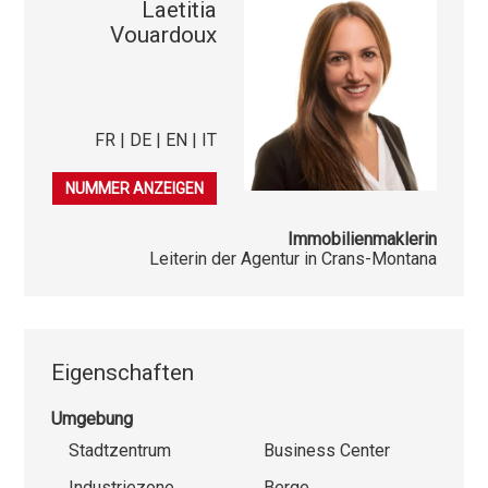
Laetitia
Vouardoux
FR | DE | EN | IT
079 278 40 03
NUMMER ANZEIGEN
Immobilienmaklerin
Leiterin der Agentur in Crans-Montana
Eigenschaften
Umgebung
Stadtzentrum
Business Center
Industriezone
Berge