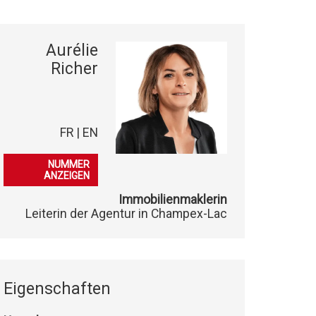
Aurélie
Richer
FR | EN
079 406 52 81
NUMMER
ANZEIGEN
Immobilienmaklerin
Leiterin der Agentur in Champex-Lac
Eigenschaften