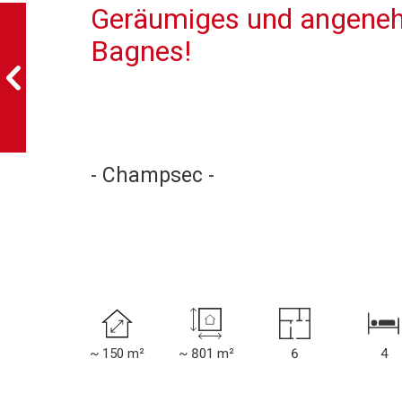
Geräumiges und angeneh
Bagnes!
- Champsec -
~ 150 m²
~ 801 m²
6
4