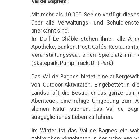
Val de Bagnes :
Mit mehr als 10.000 Seelen verfügt dieses
über alle Verwaltungs- und Schuldienste
anerkannt sind.
Im Dorf Le Châble stehen Ihnen alle Anne
Apotheke, Banken, Post, Cafés-Restaurants
Veranstaltungssaal, einen Spielplatz im F
(Skatepark, Pump Track, Dirt Park)!
Das Val de Bagnes bietet eine außergewö
von Outdoor-Aktivitäten. Eingebettet in d
Landschaft, die Besucher das ganze Jahr ü
Abenteuer, eine ruhige Umgebung zum Au
alpinen Natur suchen, das Val de Bagn
ausgeglichenes Leben zu führen.
Im Winter ist das Val de Bagnes ein wah
zahlreichen Skigebieten in der Nähe, wie V