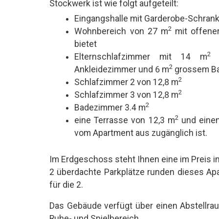
Stockwerk ist wie folgt aufgeteilt:
Eingangshalle mit Garderobe-Schran
2
Wohnbereich von 27 m
mit offene
bietet
2
Elternschlafzimmer mit 14 m
g
2
Ankleidezimmer und 6 m
grossem B
2
Schlafzimmer 2 von 12,8 m
2
Schlafzimmer 3 von 12,8 m
2
Badezimmer 3.4 m
2
eine Terrasse von 12,3 m
und einen
vom Apartment aus zugänglich ist.
Im Erdgeschoss steht Ihnen eine im Preis i
2 überdachte Parkplätze runden dieses Apa
für die 2.
Das Gebäude verfügt über einen Abstellra
Ruhe- und Spielbereich.