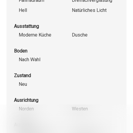
Fahrradraum
Dreifachverglasung
Hell
Natürliches Licht
Ausstattung
Moderne Küche
Dusche
Boden
Nach Wahl
Zustand
Neu
Ausrichtung
Norden
Westen
Wir verwenden einerseits Cookies, die für das Funktioniere
Website unbedingt erforderlich und anderseits Statistik- un
Cookies, um die Navigation und die Abläufe zu optimieren.
Aussicht
Nicht notwendige Cookies (youtube, google, etc.) können Sta