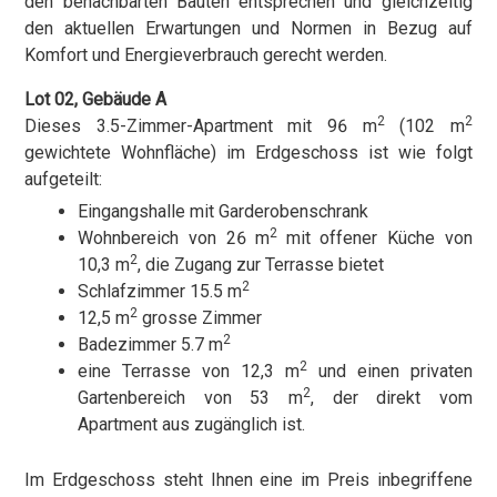
den benachbarten Bauten entsprechen und gleichzeitig
den aktuellen Erwartungen und Normen in Bezug auf
Komfort und Energieverbrauch gerecht werden.
Lot 02, Gebäude A
2
2
Dieses 3.5-Zimmer-Apartment mit 96 m
(102 m
gewichtete Wohnfläche) im Erdgeschoss ist wie folgt
aufgeteilt:
Eingangshalle mit Garderobenschrank
2
Wohnbereich von 26 m
mit offener Küche von
2
10,3 m
, die Zugang zur Terrasse bietet
2
Schlafzimmer 15.5 m
2
12,5 m
grosse Zimmer
2
Badezimmer 5.7 m
2
eine Terrasse von 12,3 m
und einen privaten
2
Gartenbereich von 53 m
, der direkt vom
Apartment aus zugänglich ist.
Im Erdgeschoss steht Ihnen eine im Preis inbegriffene