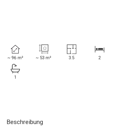
~ 96 m²
~ 53 m²
3.5
2
1
Beschreibung