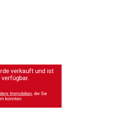
de verkauft und ist
 verfügbar.
dere Immobilien
, die Sie
en könnten.