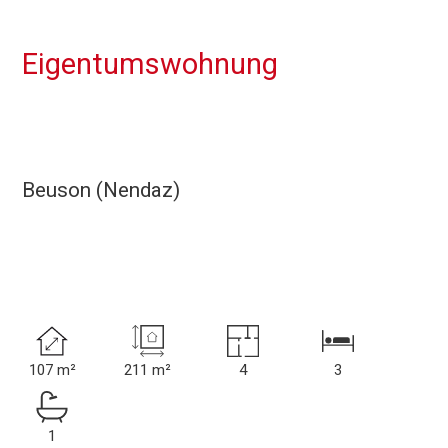
Eigentumswohnung
Beuson (Nendaz)
107 m²
211 m²
4
3
1