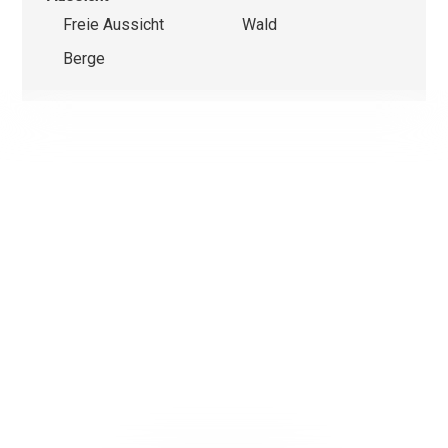
Freie Aussicht
Wald
Berge
Wir verwenden einerseits Cookies, die für das Funktionieren
dieser Website unbedingt erforderlich und anderseits Statist
und Marketing-Cookies, um die Navigation und die Abläufe z
optimieren.
Nicht notwendige Cookies (youtube, google, etc.) können
Statistiken über Ihre Nutzung der Website erstellen oder
ermöglichen personalisierte Werbung auf der Webseite.
Mit Ausnahme der Cookies, die für das Funktionieren der
Website erforderlich sind, können Sie einstellen, welche
Cookies Sie aktivieren möchten.
Ok, für alle Cookies
Nur unbedingt notwendige Cookies
Weitere Informationen über die Verwendung von Cookies
Meine Wahl bestätigen