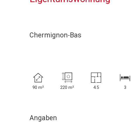
Chermignon-Bas
90 m²
220 m²
4.5
3
Angaben