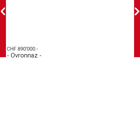
CHF 890'000.-
- Ovronnaz -