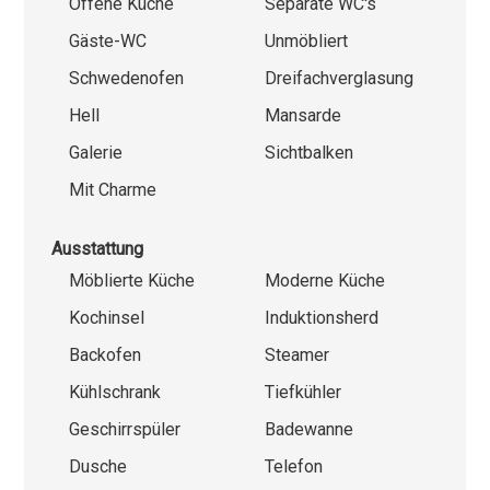
Offene Küche
Separate WC's
Gäste-WC
Unmöbliert
Schwedenofen
Dreifachverglasung
Hell
Mansarde
Galerie
Sichtbalken
Mit Charme
Ausstattung
Möblierte Küche
Moderne Küche
Kochinsel
Induktionsherd
Backofen
Steamer
Kühlschrank
Tiefkühler
Geschirrspüler
Badewanne
Dusche
Telefon