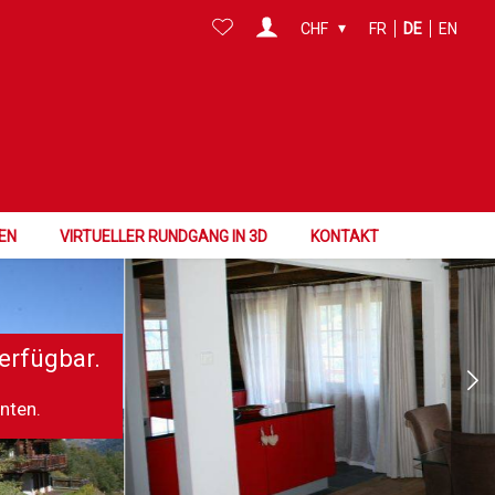
CHF
FR
DE
EN
EN
VIRTUELLER RUNDGANG IN 3D
KONTAKT
erfügbar.
nnten.