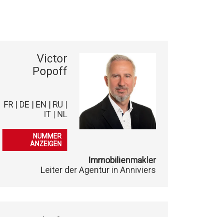
Victor
Popoff
FR | DE | EN | RU |
IT | NL
079 102 05 62
NUMMER
ANZEIGEN
Immobilienmakler
Leiter der Agentur in Anniviers