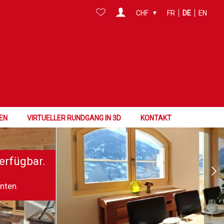
CHF
FR
DE
EN
EN
VIRTUELLER RUNDGANG IN 3D
KONTAKT
erfügbar.
nnten.