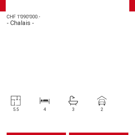
CHF 1'090'000.-
- Chalais -
5.5
4
3
2