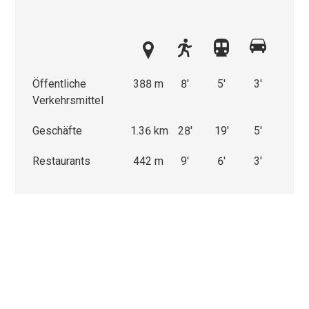
Öffentliche
388 m
8'
5'
3'
Verkehrsmittel
Geschäfte
1.36 km
28'
19'
5'
Restaurants
442 m
9'
6'
3'