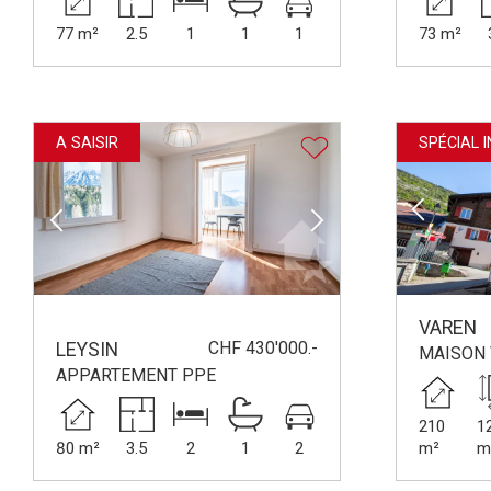
77 m²
2.5
1
1
1
73 m²
A SAISIR
SPÉCIAL 
VAREN
CHF 430'000.-
LEYSIN
MAISON 
APPARTEMENT PPE
210
1
80 m²
3.5
2
1
2
m²
m