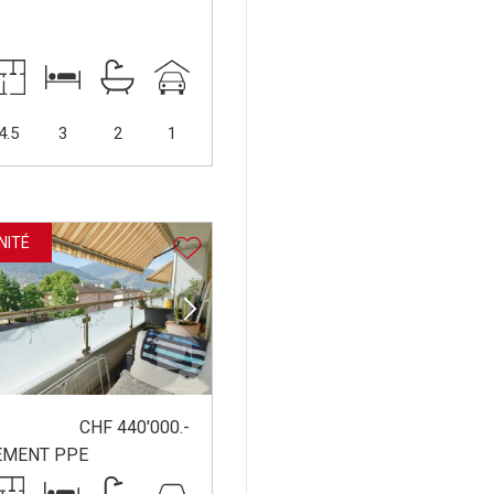
4.5
3
2
1
NITÉ
CHF 440'000.-
EMENT PPE