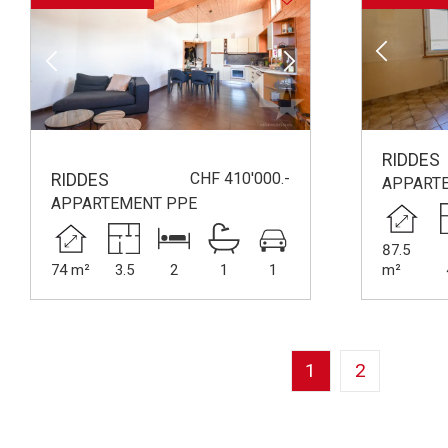
RIDDES
CHF 410'000.-
RIDDES
APPART
APPARTEMENT PPE
87.5
74 m²
3.5
2
1
1
m²
1
2