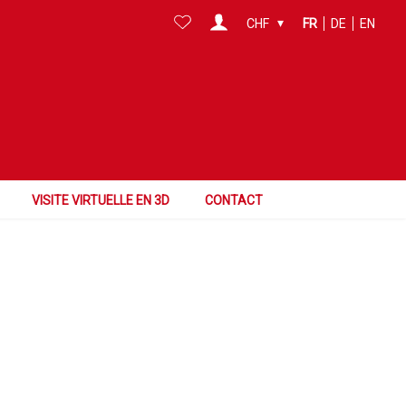
CHF
FR
DE
EN
Chercher dans cette zone
Surface
Référence
VISITE VIRTUELLE EN 3D
CONTACT