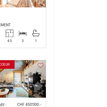
EMENT
²
4.5
3
1
COEUR
CHF 450'000.-
NY-