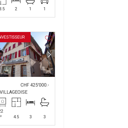
3.5
2
1
1
INVESTISSEUR
CHF 425'000.-
VILLAGEOISE
22
²
4.5
3
3