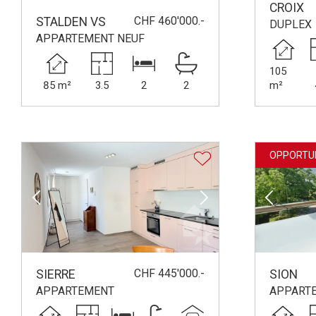
CROIX
CHF 460'000.-
STALDEN VS
DUPLEX
APPARTEMENT NEUF
105
85 m²
3.5
2
2
m²
OPPORTU
CHF 445'000.-
SIERRE
SION
APPARTEMENT
APPART