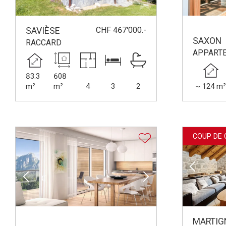
CHF 467'000.-
SAVIÈSE
SAXON
RACCARD
APPART
83.3
608
m²
m²
4
3
2
~ 124 m
COUP DE 
MARTIG