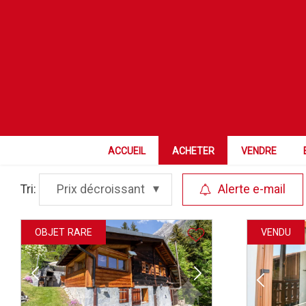
NPA Localité
Catégorie
ACCUEIL
ACHETER
VENDRE
Tri:
Prix décroissant
Alerte e-mail
OBJET RARE
VENDU