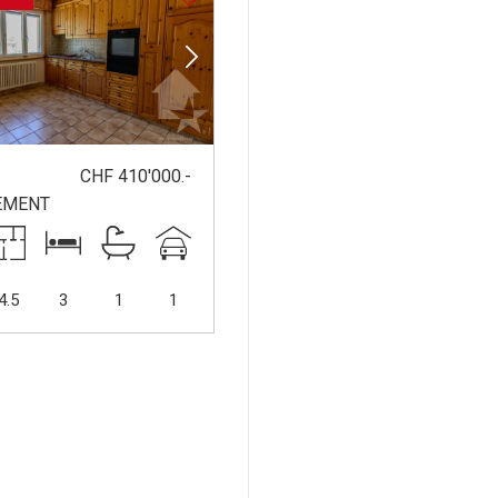
CHF 410'000.-
EMENT
4.5
3
1
1