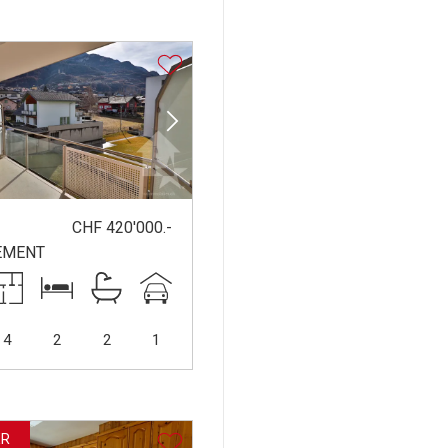
CHF 420'000.-
EMENT
4
2
2
1
ER