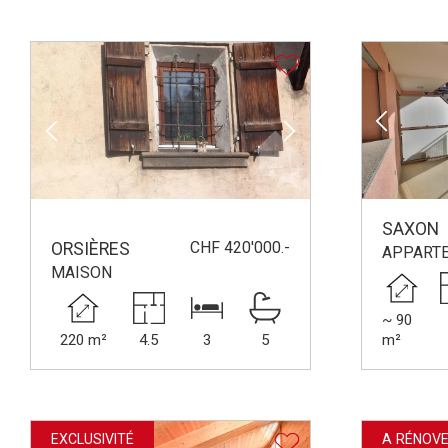
SAXON
CHF 420'000.-
ORSIÈRES
APPART
MAISON
~ 90
220 m²
4.5
3
5
m²
EXCLUSIVITÉ
A RÉNOV