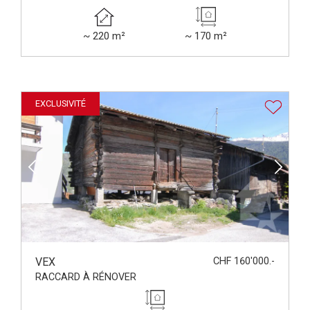
~ 220 m²
~ 170 m²
EXCLUSIVITÉ
VEX
CHF 160'000.-
RACCARD À RÉNOVER