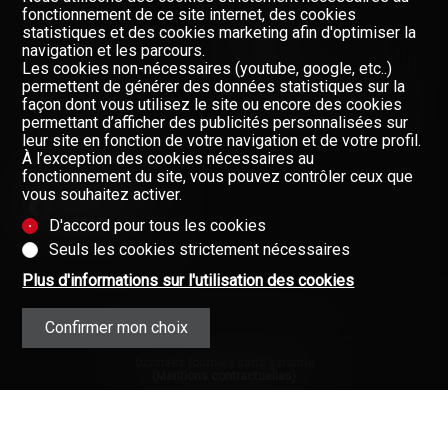
fonctionnement de ce site internet, des cookies
statistiques et des cookies marketing afin d'optimiser la
navigation et les parcours.
Les cookies non-nécessaires (youtube, google, etc..)
NOS COURTIERS
permettent de générer des données statistiques sur la
À PROPOS DE NOUS
Restez informés, enregistrez-
façon dont vous utilisez le site ou encore des cookies
vous à notre newsletter
permettant d’afficher des publicités personnalisées sur
GAZETTE
leur site en fonction de votre navigation et de votre profil.
Newsletter
À l’exception des cookies nécessaires au
FORMULAIRE DE CONTACT
fonctionnement du site, vous pouvez contrôler ceux que
vous souhaitez activer.
D'accord pour tous les cookies
Seuls les cookies strictement nécessaires
Plus d'informations sur l'utilisation des cookies
Confirmer mon choix
Données fournies sans garantie
(Mentions contractuelles)
Copyright © 2008-2025 - Valimmobilier
SA - Tous droits réservés ·
Mentions
légales
·
L’immobilier en Valais (Suisse)
·
Immobilier
·
Valais
·
Connexion