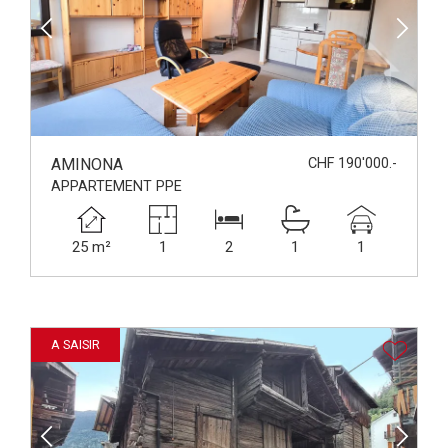
AMINONA
CHF 190'000.-
APPARTEMENT PPE
25 m²
1
2
1
1
A SAISIR