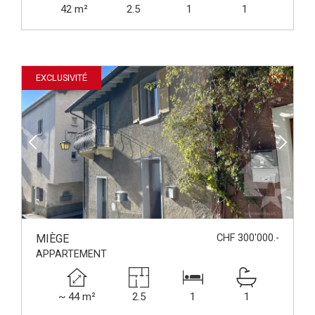
42 m²
2.5
1
1
EXCLUSIVITÉ
MIÈGE
CHF 300'000.-
APPARTEMENT
~ 44 m²
2.5
1
1