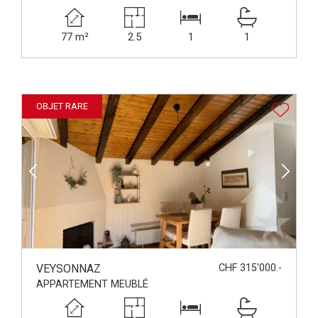
77 m²
2.5
1
1
OBJET RARE
VEYSONNAZ
CHF 315'000.-
APPARTEMENT MEUBLÉ