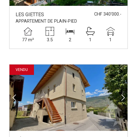
LES GIETTES
CHF 340'000.-
APPARTEMENT DE PLAIN-PIED
77 m²
3.5
2
1
1
VENDU