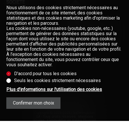
SOCIÉTÉ
Nous utilisons des cookies strictement nécessaires au
fonctionnement de ce site internet, des cookies
statistiques et des cookies marketing afin d'optimiser la
NOS COURTIERS
navigation et les parcours.
Les cookies non-nécessaires (youtube, google, etc..)
À PROPOS DE NOUS
Restez informés, enregistrez-
permettent de générer des données statistiques sur la
vous à notre newsletter
GAZETTE
façon dont vous utilisez le site ou encore des cookies
permettant d’afficher des publicités personnalisées sur
Newsletter
FORMULAIRE DE CONTACT
leur site en fonction de votre navigation et de votre profil.
À l’exception des cookies nécessaires au
fonctionnement du site, vous pouvez contrôler ceux que
vous souhaitez activer.
D'accord pour tous les cookies
Seuls les cookies strictement nécessaires
Plus d'informations sur l'utilisation des cookies
Données fournies sans garantie
Confirmer mon choix
(Mentions contractuelles)
Copyright © 2008-2025 - Valimmobilier
SA - Tous droits réservés ·
Mentions
légales
·
L’immobilier en Valais (Suisse)
·
Immobilier
·
Valais
·
Connexion
Valimmobilier®, Walimmobilien® et