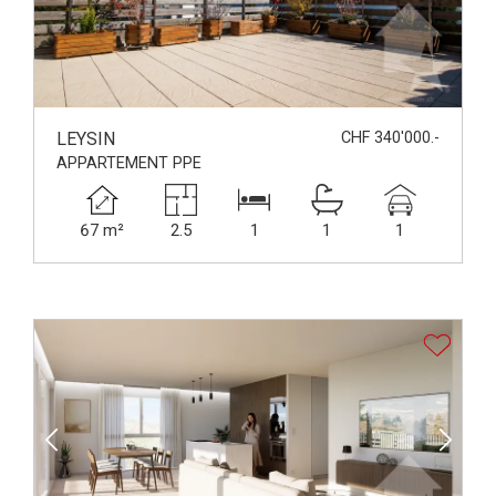
LEYSIN
CHF 340'000.-
APPARTEMENT PPE
67 m²
2.5
1
1
1