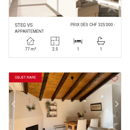
STEG VS
PRIX DÈS CHF 325'000.-
APPARTEMENT
77 m²
2.5
1
1
OBJET RARE